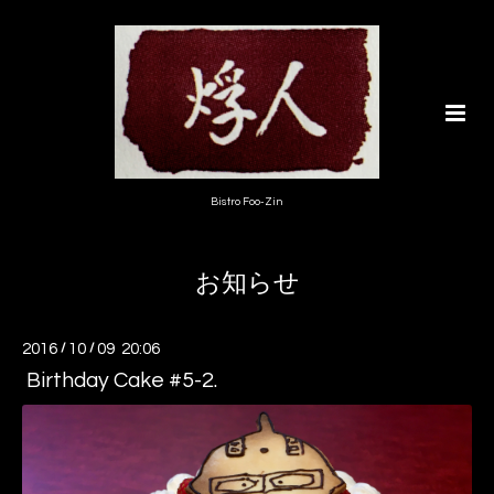
Bistro Foo-Zin
お知らせ
2016
/
10
/
09 20:06
Birthday Cake #5-2.