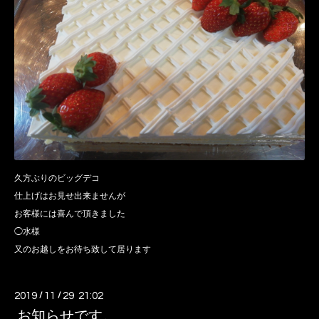
久方ぶりのビッグデコ
仕上げはお見せ出来ませんが
お客様には喜んで頂きました
◯水様
又のお越しをお待ち致して居ります
2019
/
11
/
29 21:02
お知らせです。