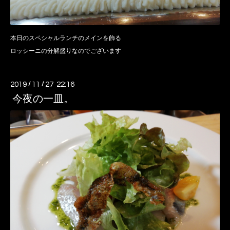
本日のスペシャルランチのメインを飾る
ロッシーニの分解盛りなのでございます
2019
/
11
/
27 22:16
今夜の一皿。