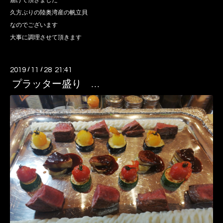
届けて頂きました
久方ぶりの陸奥湾産の帆立貝
なのでございます
大事に調理させて頂きます
2019
/
11
/
28 21:41
プラッター盛り …