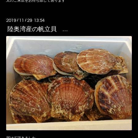
又のご来店をお待ち致して居ります
2019
/
11
/
29 13:54
陸奥湾産の帆立貝 …