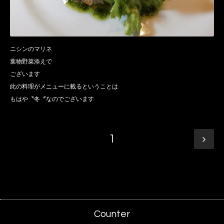
ニシンのマリネ
葉物野菜添えで
ございます
此の料理がメニューに載るということは
もはや〝冬〞なのでございます
1
Counter