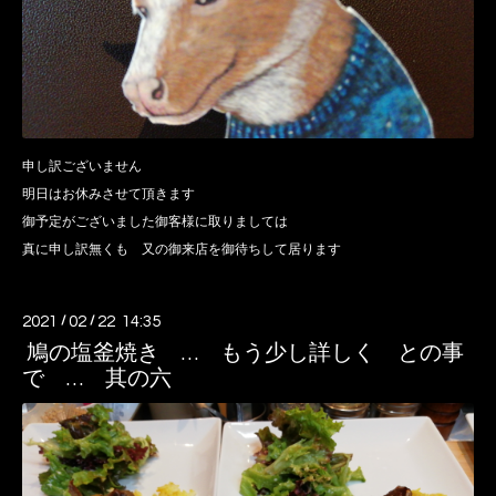
申し訳ございません
明日はお休みさせて頂きます
御予定がございました御客様に取りましては
真に申し訳無くも 又の御来店を御待ちして居ります
2021
/
02
/
22 14:35
鳩の塩釜焼き … もう少し詳しく との事
で … 其の六