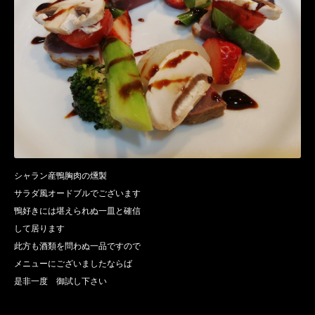
シャラン産鴨胸肉の燻製
サラダ風オードブルでございます
鴨好きには堪えられぬ一皿と確信
して居ります
此方も酒類を問わぬ一品ですので
メニューにございましたならば
是非一度 御試し下さい