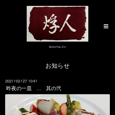
Bistro Foo-Zin
お知らせ
2021
/
02
/
27 10:41
昨夜の一皿 … 其の弐