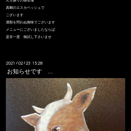
久方振りの御登場
真鯛のエスカベッシュで
ございます
酒類を問わぬ御味でございます
メニューにございましたならば
是非一度 御試し下さいませ
2021
/
02
/
23 15:28
お知らせです …