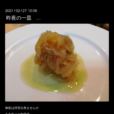
2021
/
02
/
27 10:36
昨夜の一皿 …
御姿は拝見出来ませんが