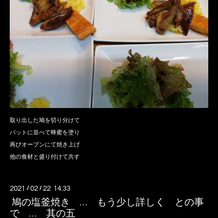
取り出した鳩を切り分けて
バットに並べて蜂蜜を塗り
再びオーブンにて焼き上げ
他の食材と盛り付けて共す
2021
/
02
/
22 14:33
鳩の塩釜焼き … もう少し詳しく との事
で … 其の五