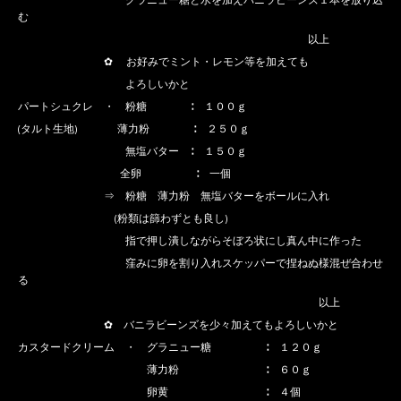
グラニュー糖と水を加えバニラビーンズ１本を放り込
む
以上
✿ お好みでミント・レモン等を加えても
よろしいかと
パートシュクレ ・ 粉糖 ∶ １００ｇ
(タルト生地) 薄力粉 ∶ ２５０ｇ
無塩バター ∶ １５０ｇ
全卵 ∶ 一個
⇒ 粉糖 薄力粉 無塩バターをボールに入れ
(粉類は篩わずとも良し)
指で押し潰しながらそぼろ状にし真ん中に作った
窪みに卵を割り入れスケッパーで捏ねぬ様混ぜ合わせ
る
以上
✿ バニラビーンズを少々加えてもよろしいかと
カスタードクリーム ・ グラニュー糖 ∶ １２０ｇ
薄力粉 ∶ ６０ｇ
卵黄 ∶ ４個