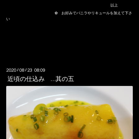
以上
✿ お好みでバニラやリキュールを加えて下さ
い
2020
/
08
/
23 08:09
近頃の仕込み …其の五