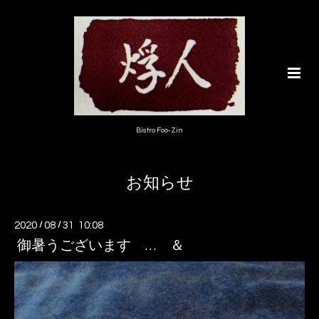
Bistro Foo-Zin
お知らせ
2020
/
08
/
31 10:08
御暑うございます … ＆