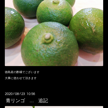
徳島産の酢橘でございます
大事に使わせて頂きます
2020
/
08
/
23 10:56
青リンゴ … 追記