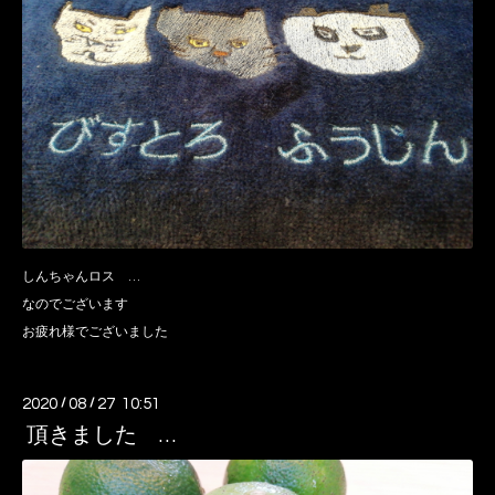
しんちゃんロス …
なのでございます
お疲れ様でございました
2020
/
08
/
27 10:51
頂きました …