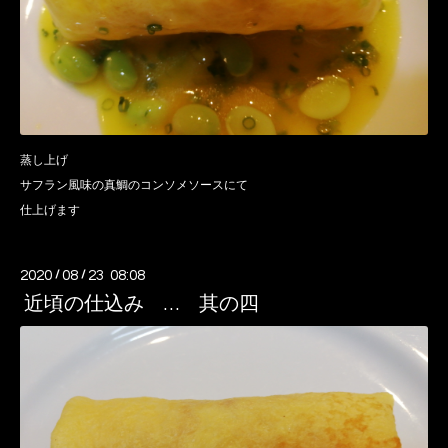
蒸し上げ
サフラン風味の真鯛のコンソメソースにて
仕上げます
2020
/
08
/
23 08:08
近頃の仕込み … 其の四