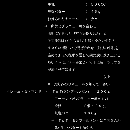
牛乳 ∶ ５００CC
無塩バター ∶ ４５ｇ
お好みのリキュール ∶ 少々
⇒ 卵黄とグラニュー糖を合わせ
湯煎にてもったりする迄摺り合わせる
薄力粉(篩わずとも良し)を加え冷たい牛乳を
１００CC程注いで混ぜ合わせ 残りの牛乳を
温めて加えて後網を通して鍋に戻し炊き上げる
熱いうちにバターを加えバットに流しラップを
密着させて冷ます
以上
✿ お好みのリキュールを加えて下さい
クレーム・ダ・マンド ・ ＴｐＴ(タンプールタン) ∶ ２００ｇ
アーモンド粉∶グラニュー糖＝１∶１
全卵 ∶ ２個(１００ｇ)
無塩バター ∶ １００g
⇒ ＴｐＴ（タンプールタン）に全卵を合わせ
焦がしたバターを加える