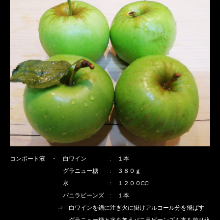
コンポート液 ・ 白ワイン : １本
グラニュー糖 : ３８０ｇ
水 : １２００CC
バニラビーンズ : １本
⇒ 白ワインを鍋に注ぎ火に掛けアルコール分を飛ばす