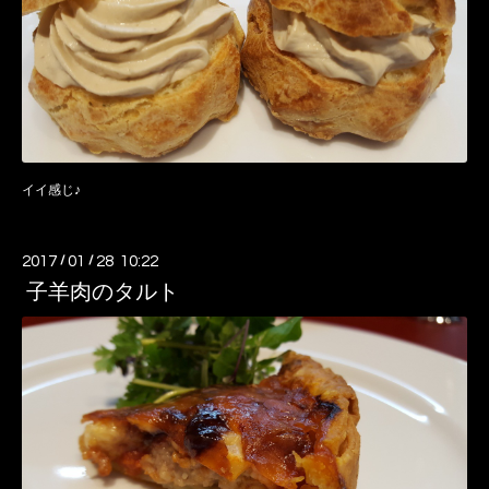
イイ感じ♪
2017
/
01
/
28 10:22
子羊肉のタルト