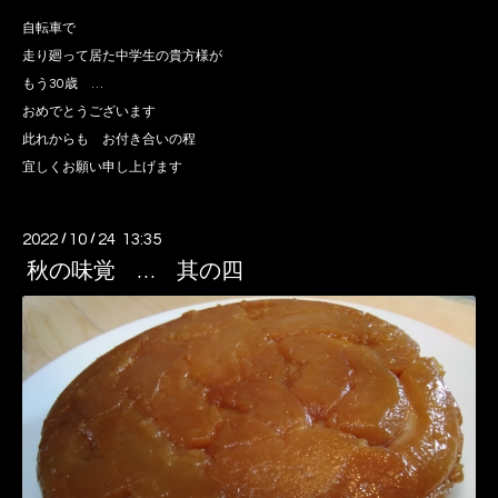
自転車で
走り廻って居た中学生の貴方様が
もう30歳 …
おめでとうございます
此れからも お付き合いの程
宜しくお願い申し上げます
2022
/
10
/
24 13:35
秋の味覚 … 其の四