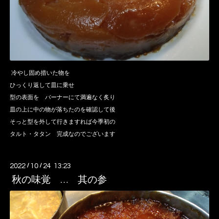
冷やし固め措いた物を
ひっくり返して皿に乗せ
型の表面を バーナーにて満遍なく炙り
皿の上に中の物が落ちたのを確認して後
そっと型を外して行きますれば今季初の
タルト・タタン 完成なのでございます
2022
/
10
/
24 13:23
秋の味覚 … 其の参