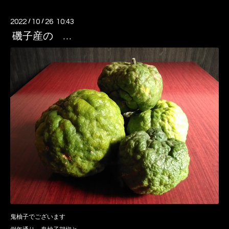
2022
/
10
/
26 10:43
磯子産の …
鬼柚子でございます