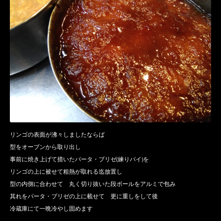
リンゴの表面が沸々しましたならば
型をオーブンから取り出し
事前に焼き上げて措いたパータ・ブリゼ(練りパイ)を
リンゴの上に被せて粗熱が取れる迄放置し
型の内側に合わせて 丸く切り抜いた段ボールをアルミで包み
其れをパータ・ブリゼの上に載せて 更に重しをして後
冷蔵庫にて一晩冷やし固めます