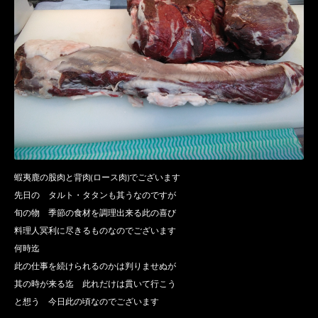
蝦夷鹿の股肉と背肉(ロース肉)でございます
先日の タルト・タタンも其うなのですが
旬の物 季節の食材を調理出来る此の喜び
料理人冥利に尽きるものなのでございます
何時迄
此の仕事を続けられるのかは判りませぬが
其の時が来る迄 此れだけは貫いて行こう
と想う 今日此の頃なのでございます