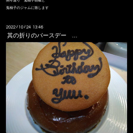
例年通り 鬼柚子胡椒と
鬼柚子のジャムに致します
2022
/
10
/
24 13:46
其の折りのバースデー …