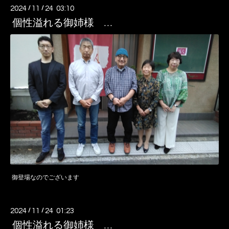
2024
/
11
/
24 03:10
個性溢れる御姉様 …
御登場なのでございます
2024
/
11
/
24 01:23
個性溢れる御姉様 …