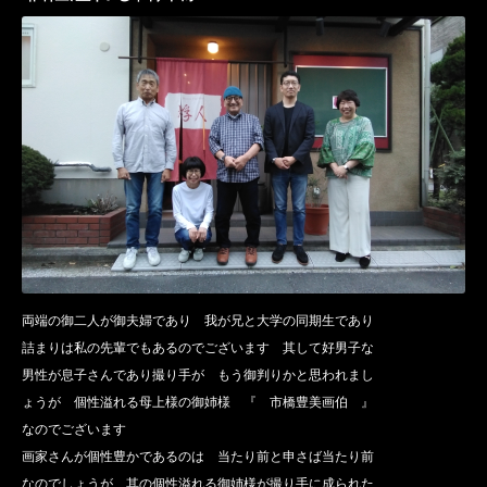
両端の御二人が御夫婦であり 我が兄と大学の同期生であり
詰まりは私の先輩でもあるのでございます 其して好男子な
男性が息子さんであり撮り手が もう御判りかと思われまし
ょうが 個性溢れる母上様の御姉様 『 市橋豊美画伯 』
なのでございます
画家さんが個性豊かであるのは 当たり前と申さば当たり前
なのでしょうが 其の個性溢れる御姉様が撮り手に成られた