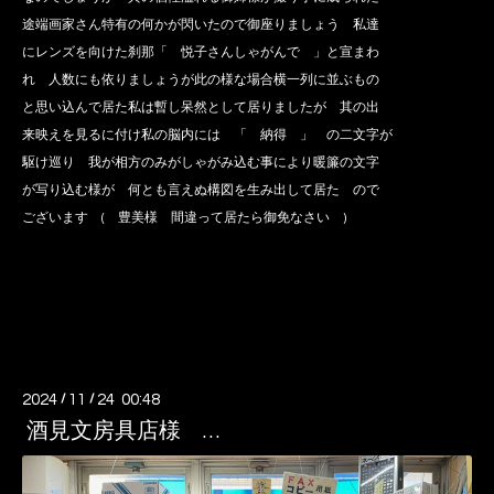
途端画家さん特有の何かが閃いたので御座りましょう 私達
にレンズを向けた刹那「 悦子さんしゃがんで 」と宣まわ
れ 人数にも依りましょうが此の様な場合横一列に並ぶもの
と思い込んで居た私は暫し呆然として居りましたが 其の出
来映えを見るに付け私の脳内には 「 納得 」 の二文字が
駆け巡り 我が相方のみがしゃがみ込む事により暖簾の文字
が写り込む様が 何とも言えぬ構図を生み出して居た ので
ございます ( 豊美様 間違って居たら御免なさい )
2024
/
11
/
24 00:48
酒見文房具店様 …