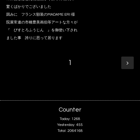
驚くばかりでございました
因みに フランス額装のMADAME ERI 様
院展常連の市橋豊美画伯等アートな方々が
『 びすとろふうじん 』を御使い下され
ました事 誇りに思って居ります
1
Counter
Today:
1268
Yesterday:
455
Total:
2064168