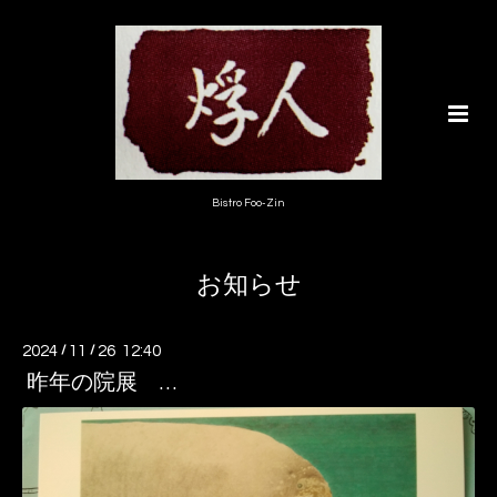
Bistro Foo-Zin
お知らせ
2024
/
11
/
26 12:40
昨年の院展 …