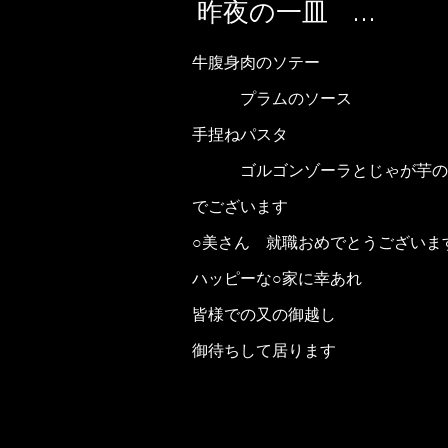
昨夜の一皿 …
牛腹身肉のソテー
プラムのソース
手捏ねパスタ
ゴルゴンゾーラとじゃが芋の
でございます
○美さん 就職おめでとうございま
ハッピーな○家に幸あれ
皆様での又の御越し
御待ちして居ります