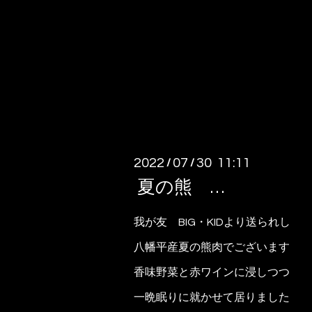
2022
07
30 11:11
/
/
夏の熊 …
我が友 BIG・KIDより送られし
八幡平産夏の熊肉でございます
香味野菜と赤ワインに浸しつつ
一晩眠りに就かせて居りました