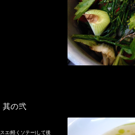
 其の弐
スエ(軽くソテー)して後