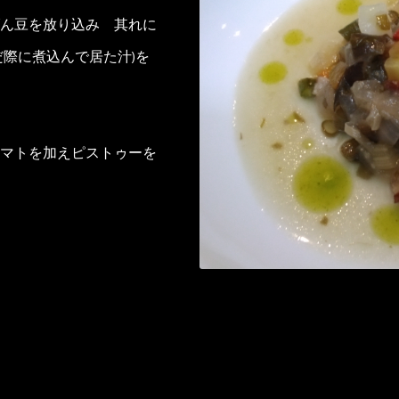
ん豆を放り込み 其れに
だ際に煮込んで居た汁)を
マトを加えピストゥーを