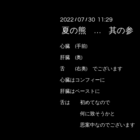
2022
07
30 11:29
/
/
夏の熊 … 其の参
心臓 (手前)
肝臓 (奥)
舌 (右奥) でございます
心臓はコンフィーに
肝臓はペーストに
舌は 初めてなので
何に致そうかと
思案中なのでございます