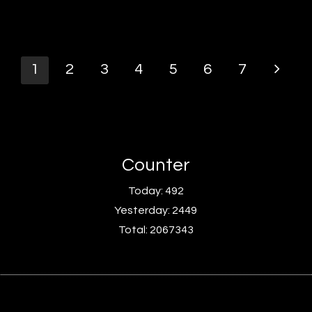
1
2
3
4
5
6
7
Counter
Today:
492
Yesterday:
2449
Total:
2067343