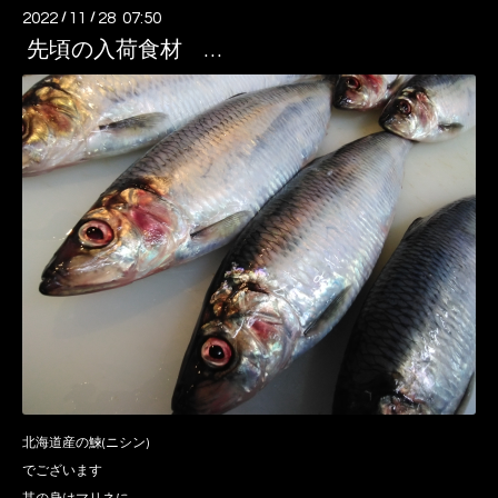
2022
/
11
/
28 07:50
先頃の入荷食材 …
北海道産の鰊(ニシン)
でございます