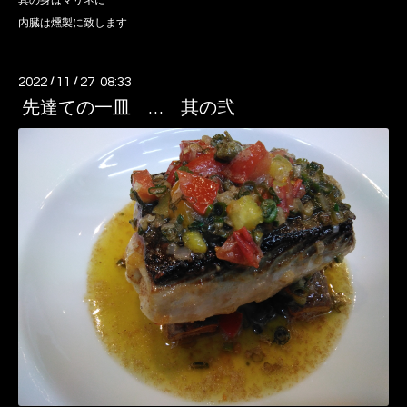
其の身はマリネに
内臓は燻製に致します
2022
/
11
/
27 08:33
先達ての一皿 … 其の弐