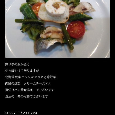
撮り手の腕が悪く
少々ぼやけて居りますが
北海道産鰊(ニシン)のマリネと緑野菜
内臓の燻製 クリームチーズ和え
薄切りパン乗せ添え でございます
当店の 冬の定番でございます
2022
/
11
/
29 07:54