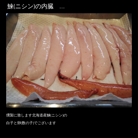
鰊(ニシン)の内臓 …
燻製に致します北海道産鰊(ニシン)の
白子と卵(数の子)でございます