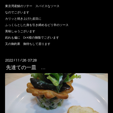
東京湾産鰆のソテー スパイスなソース
なのでございます
カリッと焼き上げた皮目に
ふっくらとした身を引き締めるピリ辛のソース
美味しゅうございます
此れも偏に Dr.K様の御陰でございます
又の御釣果 御待ちして居ります
2022
/
11
/
26 07:28
先達ての一皿 …