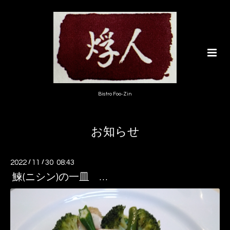
Bistro Foo-Zin
お知らせ
2022
/
11
/
30 08:43
鰊(ニシン)の一皿 …