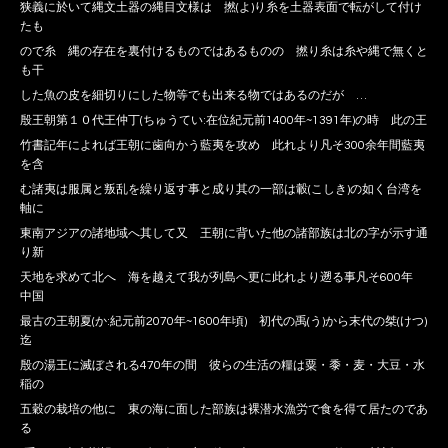
狭義に於いて縄文土器の縄目文様は 撚(よ)り糸を土器表面で転がして付け
たも
ので糸 縄の存在を裏付けるものではあるものの 撚り糸は糸や縄で無くと
も干
した魚の皮を細切りにした物等でも出来る物ではあるのだが …
殷王朝第１０代王仲丁(ちゅうてい:在位紀元前1400年~1391年)の時 此の王
竹書記年によれば王朝に歯向かう藍夷を攻め 此れより凡そ300余年間藍夷
を含
む諸夷は服属と叛乱を繰り返す事と成り其の一部は轂(こしき)の如く台湾を
軸に
東南アジアの諸地域へ其して又 王朝に背いた他の諸部族は北の字が示す通
り新
天地を求めて北へ 海を越えて我が列島へ更に此れより遡る事凡そ600年
中国
最古の王朝夏(か:紀元前2070年~1600年頃) 初代の禹(う)から末代の桀(けつ)
迄
殷の湯王に滅ぼされる470年の間 彼らの生活の糧は粟・黍・麦・大豆・水
稲の
五穀の栽培の他に 東の海に面した部族は裸潜水漁労で食を得て居たのであ
る