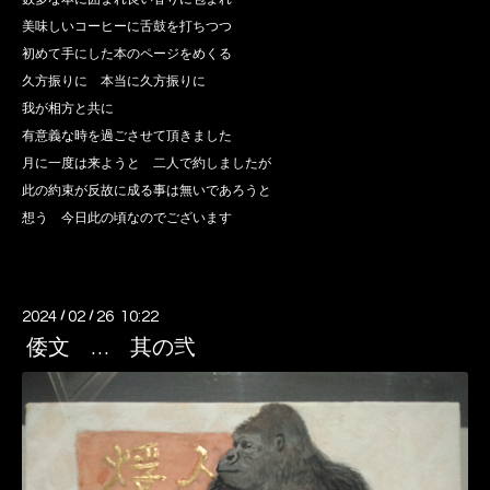
美味しいコーヒーに舌鼓を打ちつつ
初めて手にした本のページをめくる
久方振りに 本当に久方振りに
我が相方と共に
有意義な時を過ごさせて頂きました
月に一度は来ようと 二人で約しましたが
此の約束が反故に成る事は無いであろうと
想う 今日此の頃なのでございます
2024
/
02
/
26 10:22
倭文 … 其の弐