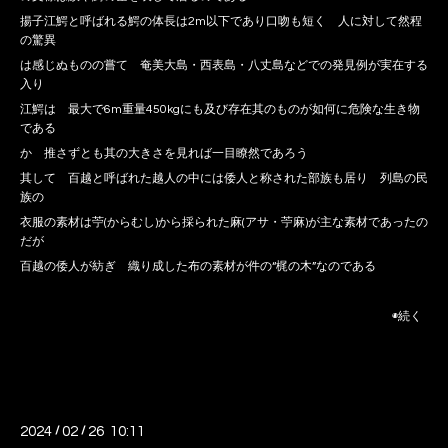
揚子江鰐と呼ばれる鰐の体長は2m以下であり口吻も短く 人に対して然程
の驚異
は感じぬものの嘗て 奄美大島・西表島・八丈島などでの発見例が実在する
入り
江鰐は 最大で6m重量450kgにも及び存在其のものが如何に危険な生き物
である
か 推さずとも其の大きさを見れば一目瞭然であろう
其して 百越と呼ばれた越人の中には倭人と称された部族も居り 列島の民
族の
衣服の素材は苧(からむし)から採られた麻(アサ・苧麻)が主な素材であったの
だが
百越の倭人が紡ぎ 織り成した布の素材が件の“梶の木”なのである
◉続く
2024
/
02
/
26 10:11