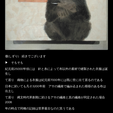
倭(しずり) 続きでございます
▶ そもそも
紀元前25000年頃には 針と糸によって布以外の素材で縫製された衣服は誕
生し
て居り 織物による衣服は紀元前7000年には既に世に出て居るのである
日本に於いても凡そ3200年前 アサの繊維で編み込まれた模様のある布は
出土し
て居り 縄文時代草創期に於けるアサの繊維と其の繊維が同定された場合
2008
年の時点で同種の記録は世界最古なのだ其うである