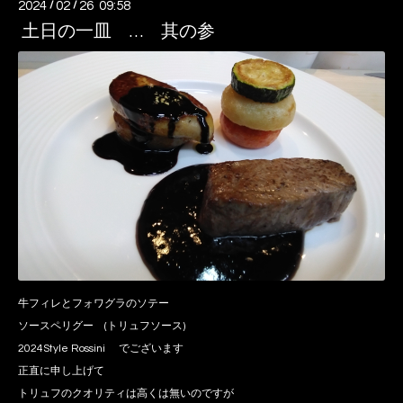
2024
/
02
/
26 09:58
土日の一皿 … 其の参
牛フィレとフォワグラのソテー
ソースペリグー (トリュフソース)
2024Style Rossini でございます
正直に申し上げて
トリュフのクオリティは高くは無いのですが