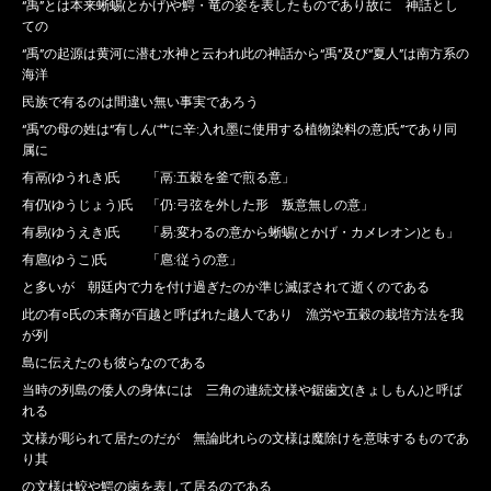
“禹”とは本来蜥蜴(とかげ)や鰐・竜の姿を表したものであり故に 神話とし
ての
“禹”の起源は黄河に潜む水神と云われ此の神話から“禹”及び“夏人”は南方系の
海洋
民族で有るのは間違い無い事実であろう
“禹”の母の姓は“有しん(艹に辛:入れ墨に使用する植物染料の意)氏”であり同
属に
有鬲(ゆうれき)氏 「鬲:五穀を釜で煎る意」
有仍(ゆうじょう)氏 「仍:弓弦を外した形 叛意無しの意」
有易(ゆうえき)氏 「易:変わるの意から蜥蜴(とかげ・カメレオン)とも」
有扈(ゆうこ)氏 「扈:従うの意」
と多いが 朝廷内で力を付け過ぎたのか準じ滅ぼされて逝くのである
此の有○氏の末裔が百越と呼ばれた越人であり 漁労や五穀の栽培方法を我
が列
島に伝えたのも彼らなのである
当時の列島の倭人の身体には 三角の連続文様や鋸歯文(きょしもん)と呼ば
れる
文様が彫られて居たのだが 無論此れらの文様は魔除けを意味するものであ
り其
の文様は鮫や鰐の歯を表して居るのである