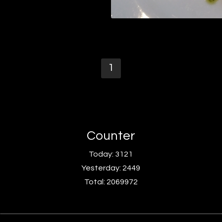
1
Counter
Today:
3121
Yesterday:
2449
Total:
2069972