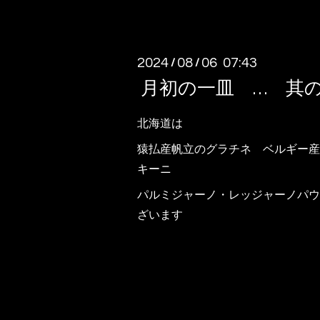
2024
08
06 07:43
/
/
月初の一皿 … 其
北海道は
猿払産帆立のグラチネ ベルギー産
キーニ
パルミジャーノ・レッジャーノパウ
ざいます