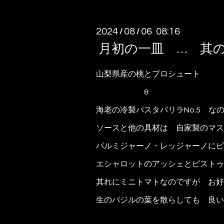
2024
08
06 08:16
/
/
月初の一皿 … 其
山梨県産の桃とプロシュート
&
海老の冷製パスタバリラNo.5 な
ソースと他の具材は 自家製のマス
パルミジャーノ・レッジャーノにピ
エシャロットのアッシェとピストゥ
其れにミニトマトなのですが お好
生のバジルの葉を散らしても 良い