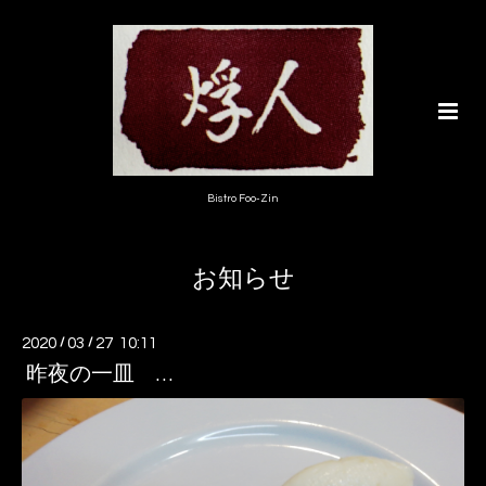
Bistro Foo-Zin
お知らせ
2020
/
03
/
27 10:11
昨夜の一皿 …