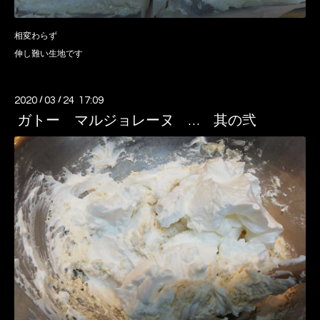
相変わらず
伸し難い生地です
2020
/
03
/
24 17:09
ガトー マルジョレーヌ … 其の弐