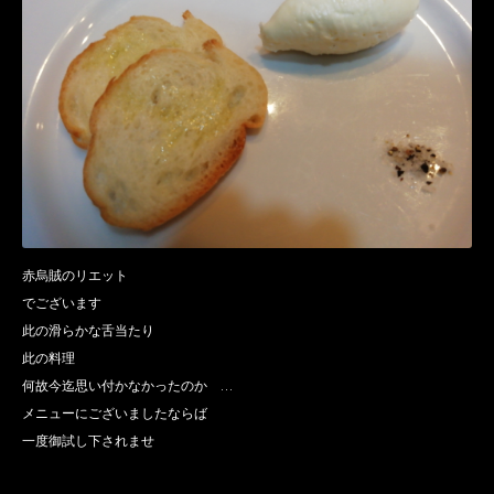
赤烏賊のリエット
でございます
此の滑らかな舌当たり
此の料理
何故今迄思い付かなかったのか …
メニューにございましたならば
一度御試し下されませ