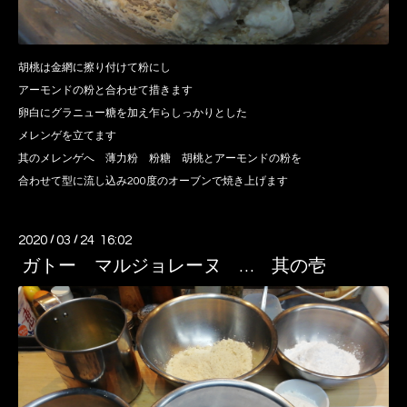
胡桃は金網に擦り付けて粉にし
アーモンドの粉と合わせて措きます
卵白にグラニュー糖を加え乍らしっかりとした
メレンゲを立てます
其のメレンゲへ 薄力粉 粉糖 胡桃とアーモンドの粉を
合わせて型に流し込み200度のオーブンで焼き上げます
2020
/
03
/
24 16:02
ガトー マルジョレーヌ … 其の壱