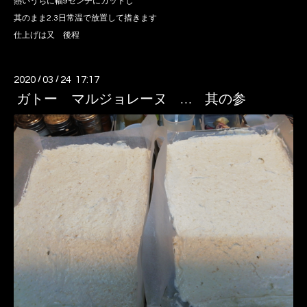
熱いうちに幅9センチにカットし
其のまま2.3日常温で放置して措きます
仕上げは又 後程
2020
/
03
/
24 17:17
ガトー マルジョレーヌ … 其の参