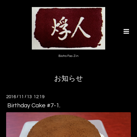
Bistro Foo-Zin
お知らせ
2016
/
11
/
13 12:19
Birthday Cake #7-1.