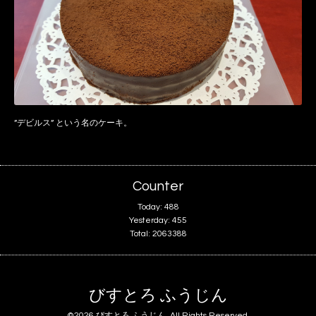
”デビルス” という名のケーキ。
Counter
Today:
488
Yesterday:
455
Total:
2063388
びすとろ ふうじん
©2026
びすとろ ふうじん
. All Rights Reserved.