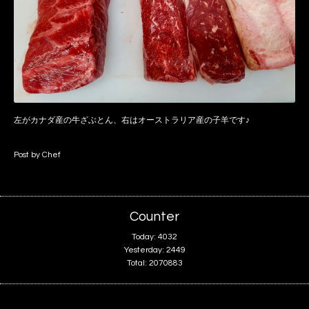
左がカナダ産の牛ざぶとん、右はオーストラリア産の子羊です♪
Post by Chef
Counter
Today:
4032
Yesterday:
2449
Total:
2070883