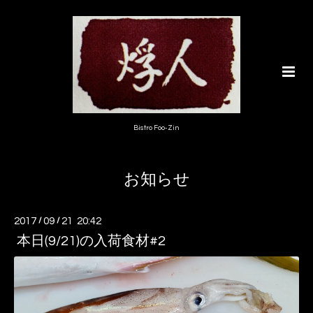
Bistro Foo-Zin
お知らせ
2017
/
09
/
21 20:42
本日(9/21)の入荷食材#2