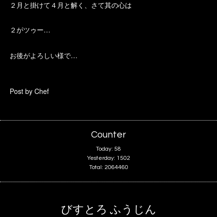
２月と掛けて４月と解く、さて其の心は
…
２がツゥー
…
お後がよろしい様で
Post by Chef
Counter
Today:
58
Yesterday:
1502
Total:
2064460
びすとろ ふうじん