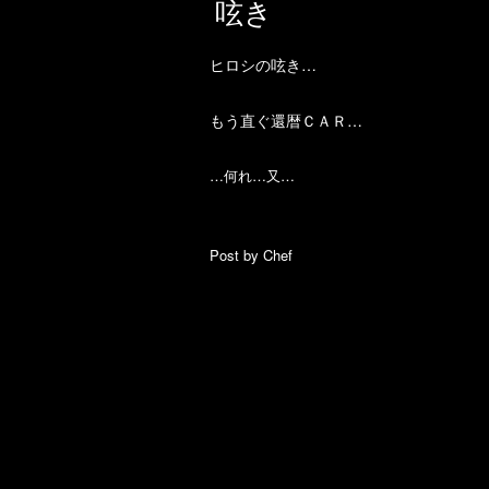
呟き
…
ヒロシの呟き
…
もう直ぐ還暦ＣＡＲ
…
…
…
何れ
又
Post by Chef