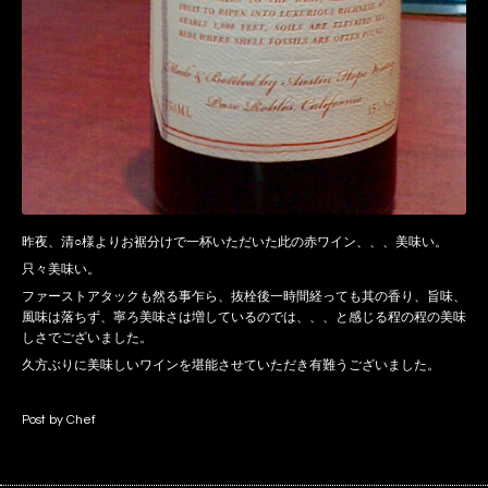
昨夜、清○様よりお裾分けで一杯いただいた此の赤ワイン、、、美味い。
只々美味い。
ファーストアタックも然る事乍ら、抜栓後一時間経っても其の香り、旨味、
風味は落ちず、寧ろ美味さは増しているのでは、、、と感じる程の程の美味
しさでございました。
久方ぶりに美味しいワインを堪能させていただき有難うございました。
Post by Chef