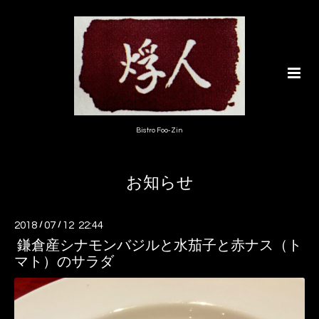
Bistro Foo-Zin
お知らせ
2018
/
07
/
12 22:44
鎌倉産シナモンバジルと水茄子と赤ナス（ト
マト）のサラダ