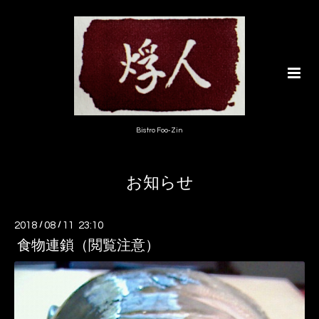
Bistro Foo-Zin
お知らせ
2018
/
08
/
11 23:10
食物連鎖（閲覧注意）