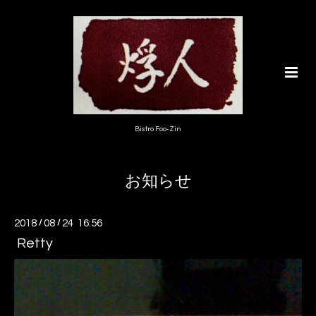
Bistro Foo-Zin
お知らせ
2018
/
08
/
24 16:56
Retty