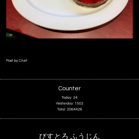
Post by Chef
Counter
Today:
24
Yesterday:
1502
Total:
2064426
びすとろ ふうじん