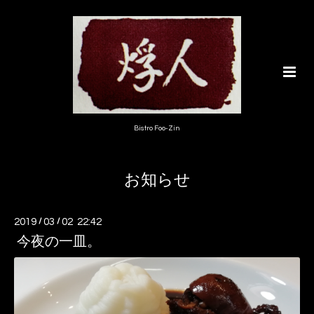
Bistro Foo-Zin
お知らせ
2019
/
03
/
02 22:42
今夜の一皿。