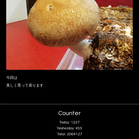
今回は
美しく育って居ります…
Counter
Today:
1227
Yesterday:
455
Total:
2064127