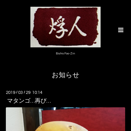
Bistro Foo-Zin
お知らせ
2019
/
03
/
29 10:14
マタンゴ…再び…