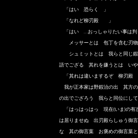
「はい 恐らく 」
「なれど柳刃殿 」
「はい …おっしゃりたい事は判
メッサーとは 包丁を含む刃物
シュミットとは 我らと同じ鍜
語でござる 其れを嫌うとは いや
「其れは違いまするぞ 柳刃殿
我が正本家は野鍜治の出 其方の
の出でござろう 我らと同位にして
「はっはっはっ 現在(いま)の有
は居りませぬ 出刃殿らしゅう御言
な 其の御言葉 お褒めの御言葉と