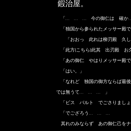
鍜治屋。
「… … … 今の御仁は 確か
「独国から参られたメッサー殿で
「おおっ 此れは柳刃殿 久し
「此方(こちら)此其 出刃殿 お
「あの御仁 やはりメッサー殿で
「はい。」
「なれど 独国の御方ならば最後
では無うて… … … 」
「ビス バルト でごさりましょ
「でござろう… … …
其れのみならず あの御仁己をナ