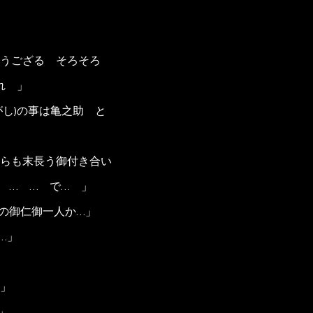
うござる そろそろ
れ 」
し)の事は亀之助 と
らも末長う御付き合い
 … … で… 」
の御仁御一人か…」
…」
」
」