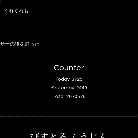
 くれぐれも
サーの後を追った 。
Counter
Today:
3725
Yesterday:
2449
Total:
2070576
びすとろ ふうじん