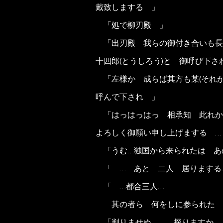
戴致しまする 」
「処で柳刃殿 」
「出刃殿 我らの御付き合いも長
十四郎(とうしろう)と 御呼び下さ
「左様か 成らば其方も某(それが
呼んで下され 」
「はっはっはっ 相承知 此れか
よろしく御願い申し上げまする …
「うむ…独国から来られたは あ
「 … あと 二人 居りまする
「 …都合三人…
其の者ら 何をしに参られた 
「判りませぬ … 探りますか 