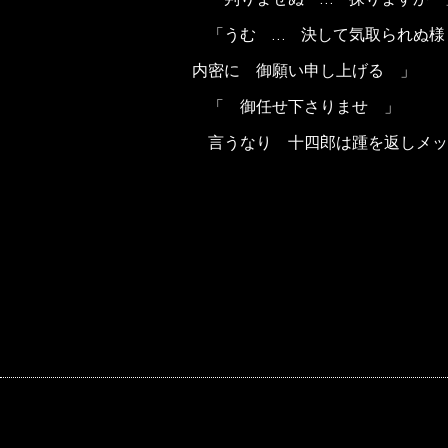
「うむ … 決して気取られぬ様
内密に 御願い申し上げる 」
「 御任せ下さりませ 」
言うなり 十四郎は踵を返しメッ