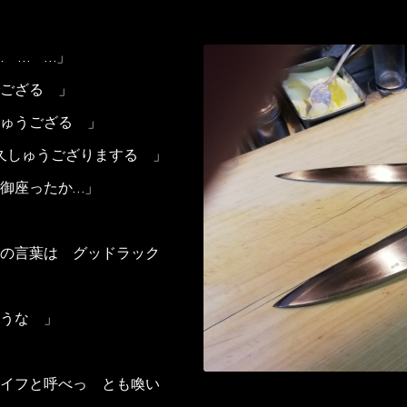
… … …」
ござる 」
ゅうござる 」
久しゅうござりまする 」
御座ったか…」
の言葉は グッドラック
うな 」
イフと呼べっ とも喚い