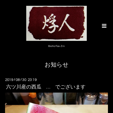
Bistro Foo-Zin
お知らせ
2019
/
08
/
30 23:19
六ツ川産の西瓜 … でございます