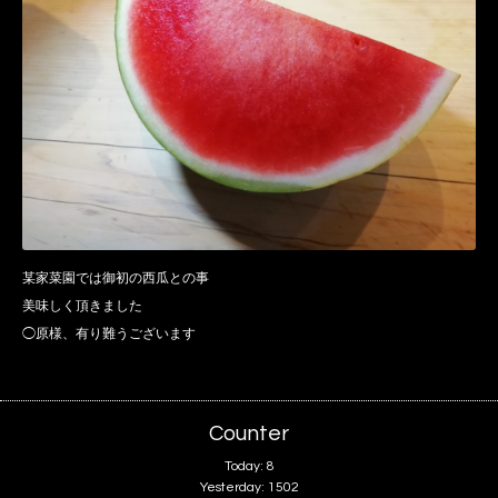
某家菜園では御初の西瓜との事
美味しく頂きました
◯原様、有り難うございます
Counter
Today:
8
Yesterday:
1502