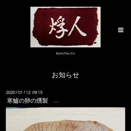
Bistro Foo-Zin
お知らせ
2020
/
01
/
12 09:15
寒鱸の卵の燻製 …