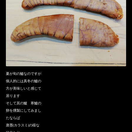
夏が旬の鱸なのですが
個人的には真冬の鱸の
方が美味しいと感じて
居ります
そして其の鱸 寒鱸の
卵を燻製にしてみまし
たならば
唐墨(カラスミ)の様な