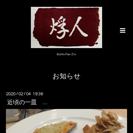
Bistro Foo-Zin
お知らせ
2020
/
02
/
04 19:36
近頃の一皿 …