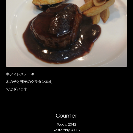
牛フィレステーキ
木の子と茄子のグラタン添え
でございます
Counter
Today:
2042
Yesterday:
4118