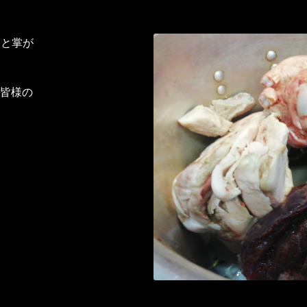
肉と掌が
皆様の