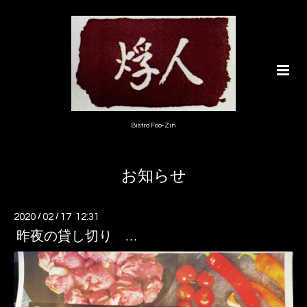
Bistro Foo-Zin
お知らせ
2020
/
02
/
17 12:31
昨夜の貸し切り …