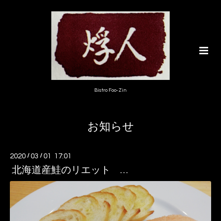
Bistro Foo-Zin
お知らせ
2020
/
03
/
01 17:01
北海道産鮭のリエット …