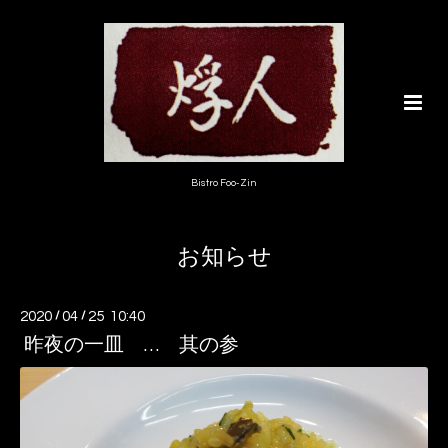
Bistro Foo-Zin
お知らせ
2020
/
04
/
25 10:40
昨夜の一皿 … 其の参