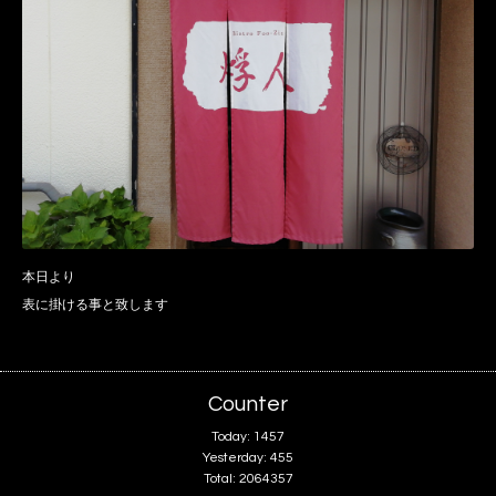
本日より
表に掛ける事と致します
Counter
Today:
1457
Yesterday:
455
Total:
2064357