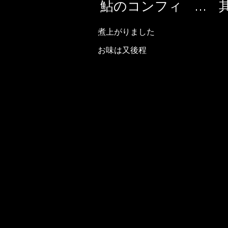
鮎のコンフィ … 
煮上がりました
お味は又後程