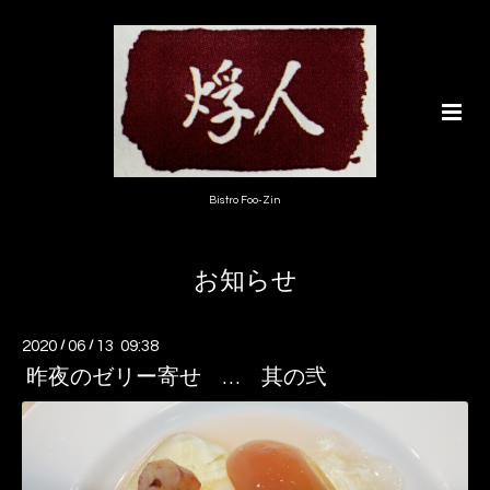
Bistro Foo-Zin
お知らせ
2020
/
06
/
13 09:38
昨夜のゼリー寄せ … 其の弐