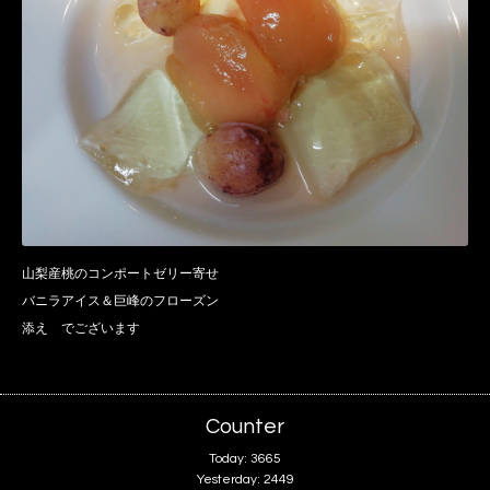
山梨産桃のコンポートゼリー寄せ
バニラアイス＆巨峰のフローズン
添え でございます
Counter
Today:
3665
Yesterday:
2449