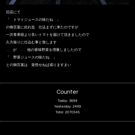
旧店にて
「 トマトジュースの味だね 」
の御言葉に此れ迄 仕込まずに来たのですが
一沢青果様より良いトマトを届けて頂きましたので
久方振りに仕込む事と致します
… が … 他の香味野菜を増量しましたので
「 野菜ジュースの味だね 」
との御言葉は 覚悟せねば成りますまい
Counter
Today:
3694
Yesterday:
2449
Total:
2070545