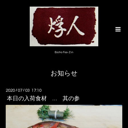
Bistro Foo-Zin
お知らせ
2020
/
07
/
03 17:10
本日の入荷食材 … 其の参