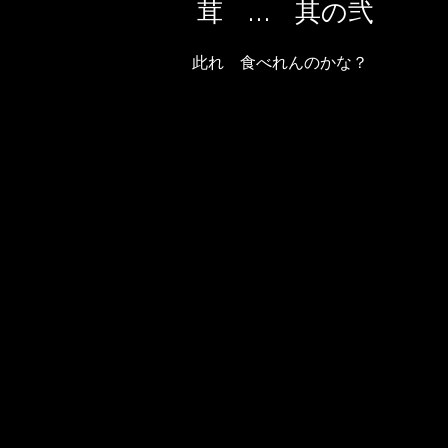
茸 … 其の弐
此れ 食べれんのかな？