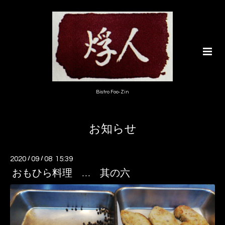
Bistro Foo-Zin
お知らせ
2020
/
09
/
08 15:39
おもひら料理 … 其の六