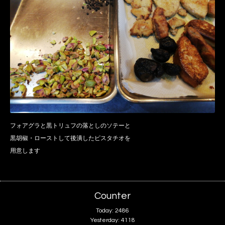
フォアグラと黒トリュフの落としのソテーと
黒胡椒・ローストして後潰したピスタチオを
用意します
Counter
Today:
2486
Yesterday:
4118