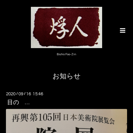
Bistro Foo-Zin
お知らせ
2020
/
09
/
16 15:46
目の …