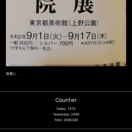
保養に …
Counter
Today:
1475
Yesterday:
2449
Total:
2068326