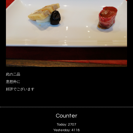
此の二品
意想外に
好評でございます
Counter
Today:
2707
Yesterday:
4118