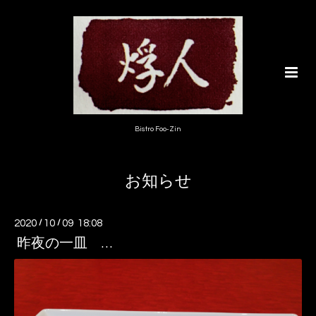
Bistro Foo-Zin
お知らせ
2020
/
10
/
09 18:08
昨夜の一皿 …