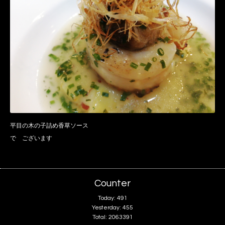
平目の木の子詰め香草ソース
で ございます
Counter
Today:
491
Yesterday:
455
Total:
2063391