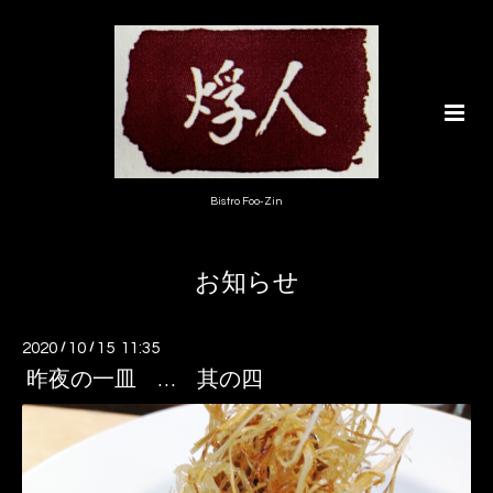
Bistro Foo-Zin
お知らせ
2020
/
10
/
15 11:35
昨夜の一皿 … 其の四