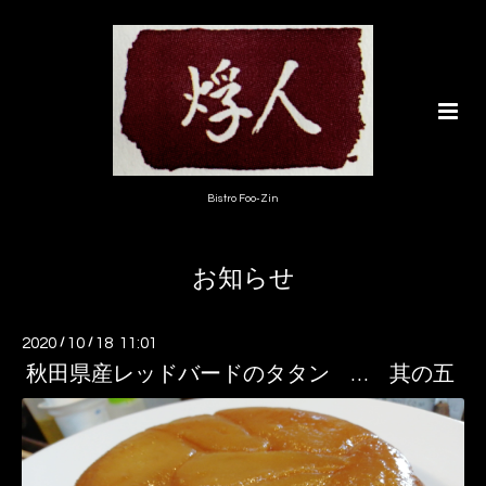
Bistro Foo-Zin
お知らせ
2020
/
10
/
18 11:01
秋田県産レッドバードのタタン … 其の五