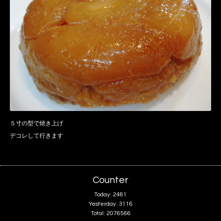
５寸の型で焼き上げ
デコレして行きます
Counter
Today:
2481
Yesterday:
3116
Total:
2076566