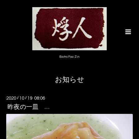
Bistro Foo-Zin
お知らせ
2020
/
10
/
19 08:06
昨夜の一皿 …