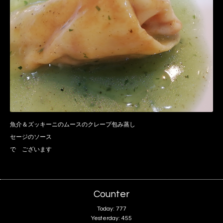
魚介＆ズッキーニのムースのクレープ包み蒸し
セージのソース
で ございます
Counter
Today:
777
Yesterday:
455