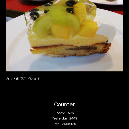
カット面でございます
Counter
Today:
1578
Yesterday:
2449
Total:
2068429