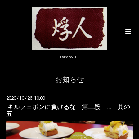
Bistro Foo-Zin
お知らせ
2020
/
10
/
26 10:00
キルフェボンに負けるな 第二段 … 其の
五