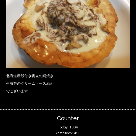
北海道産殻付き帆立の網焼き
生海苔のクリームソース添え
でございます
Counter
Today:
1004
Yesterday:
455