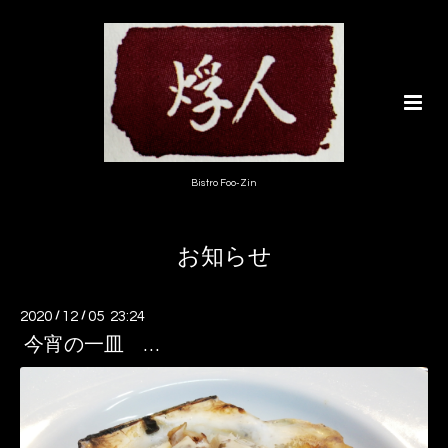
Bistro Foo-Zin
お知らせ
2020
/
12
/
05 23:24
今宵の一皿 …