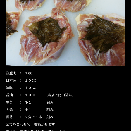
鶏腿肉 ∶ １枚
日本酒 ∶ １０CC
味醂 ∶ １０CC
醤油 ∶ １０CC (当店では白醤油)
生姜 ∶ 小１ (刻み)
大蒜 ∶ 小１ (刻み)
長葱 ∶ ２分の１本 (刻み)
全てを合わせて一晩寝かせます