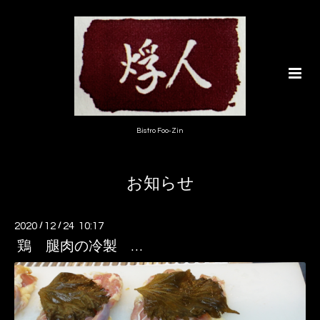
Bistro Foo-Zin
お知らせ
2020
/
12
/
24 10:17
鶏 腿肉の冷製 …