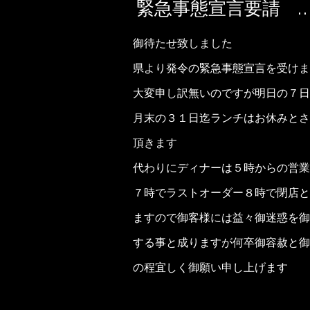
緊急事態宣言要請 
御待たせ致しました
県より発令の緊急事態宣言を受けま
大変申し訳無いのですが明日の７日
月末の３１日迄ランチはお休みとさ
頂きます
代わりにディナーは５時からの営
７時でラストオーダー８時で閉店と
ますので御客様には益々御迷惑を御
する事と成りますが何卒御容赦と御
の程宜しく御願い申し上げます