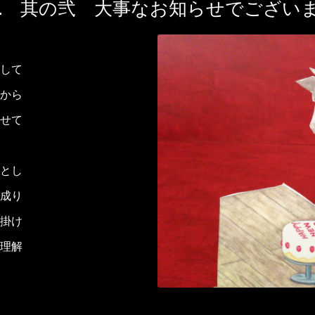
… 其の弐 大事なお知らせでござい
して
から
せて
業とし
成り
掛け
理解