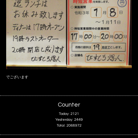
でございます
Counter
Today:
2121
Yesterday:
2449
Total:
2068972