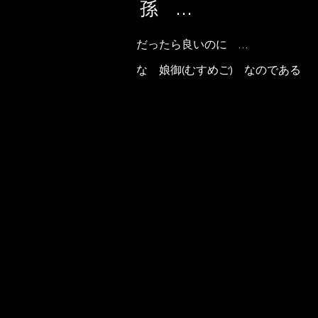
孫 …
だったら良いのに …
な 娘御(むすめご) なのである