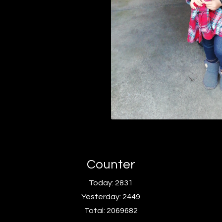
Counter
Today:
2831
Yesterday:
2449
Total:
2069682